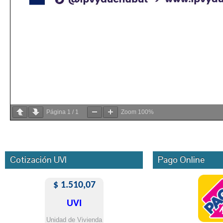
Página
1
/
1
Zoom
100%
Cotización UVI
Pago Online