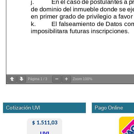
Página
1
/
3
Zoom
100%
Cotización UVI
Pago Online