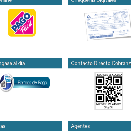
gase al día
Contacto Directo Cobranz
as
Agentes