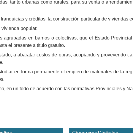
iendas, tanto urbanas como rurales, para su venta o arrendamien
ranquicias y créditos, la construcción particular de viviendas 
 vivienda popular.
es agrupadas en barrios o colectivas, que el Estado Provincia
a el presente a título gratuito.
Estado, a abaratar costos de obras, acopiando y proveyendo carp
e.
studiar en forma permanente el empleo de materiales de la regi
os.
, en un todo de acuerdo con las normativas Provinciales y Naci
nline
Chequeras Digitales