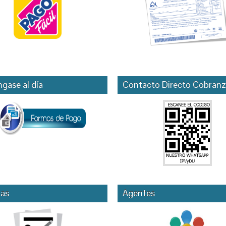
gase al día
Contacto Directo Cobranz
as
Agentes