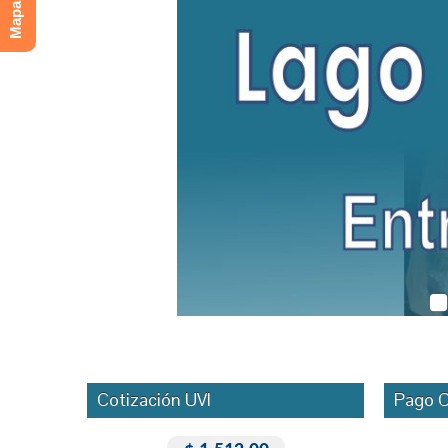
Cotización UVI
Pago O