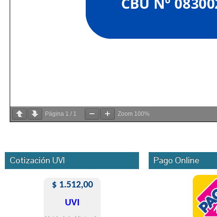
Página
1
/
1
Zoom
100%
Cotización UVI
Pago Online