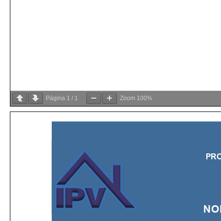
Página
1
/
1
Zoom
100%