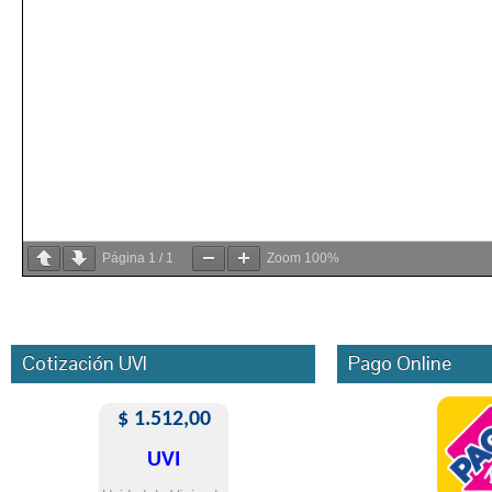
Página
1
/
1
Zoom
100%
Cotización UVI
Pago Online