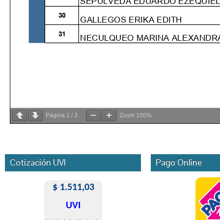
Página
1
/
3
Zoom
100%
Cotización UVI
Pago Online