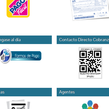
gase al día
Contacto Directo Cobranz
as
Agentes