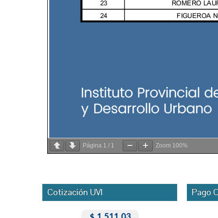
Página
1
/
1
Zoom
100%
Cotización UVI
Pago O