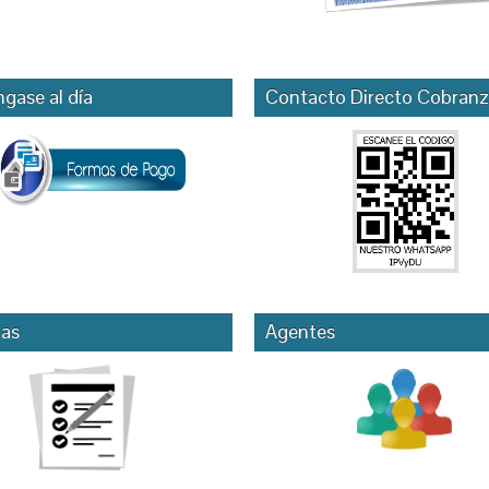
gase al día
Contacto Directo Cobranz
as
Agentes