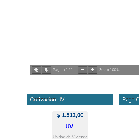
Página
1
/
1
Zoom
100%
Cotización UVI
Pago O