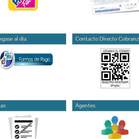
gase al día
Contacto Directo Cobranz
as
Agentes