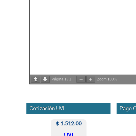
Página
1
/
1
Zoom
100%
Cotización UVI
Pago O