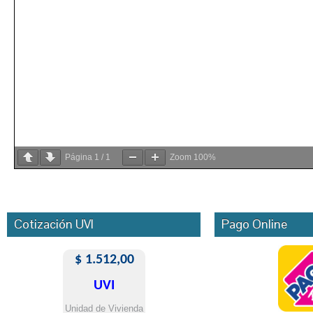
Página
1
/
1
Zoom
100%
Cotización UVI
Pago Online