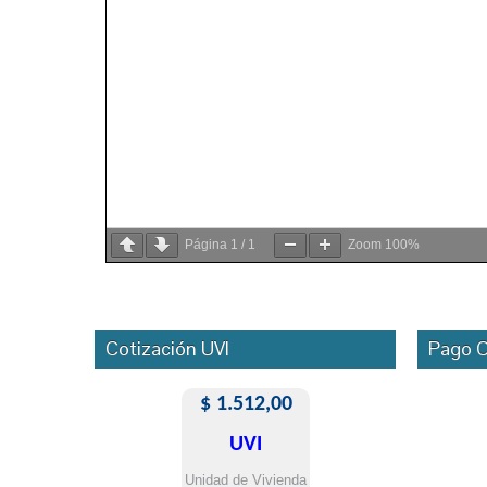
Página
1
/
1
Zoom
100%
Cotización UVI
Pago O