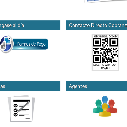
gase al día
Contacto Directo Cobranz
as
Agentes