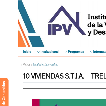
Inicio
Institucional
Programas
Informac
↑ Volver a
Entidades Intermedias
10 VIVIENDAS S.T.I.A. – TR
Mapa de Contenidos