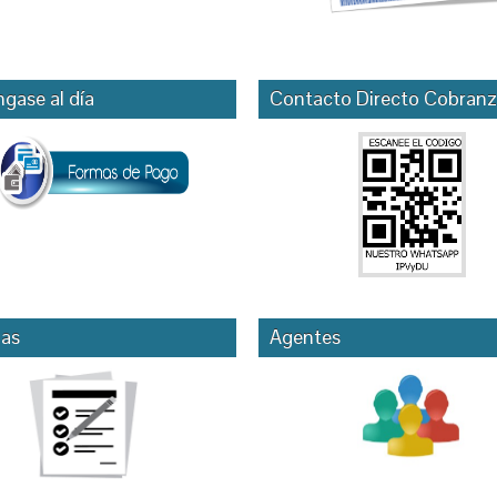
gase al día
Contacto Directo Cobranz
as
Agentes