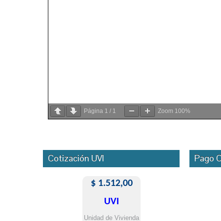
Página
1
/
1
Zoom
100%
Cotización UVI
Pago O